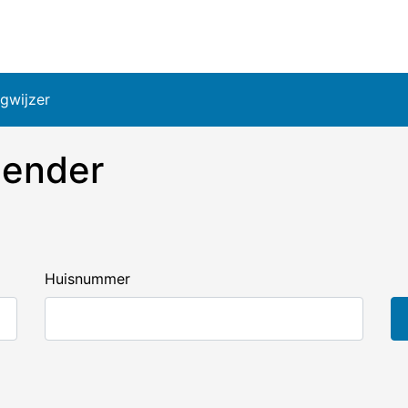
gwijzer
lender
Huisnummer