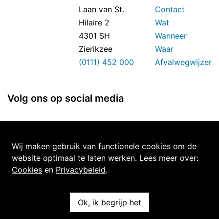
Laan van St.
Contact
Hilaire 2
Wat
4301 SH
Wanneer
Zierikzee
Waar
(0111) 452 000
Afvalwegwijzer
Volg ons op social media
Wij maken gebruik van functionele cookies om de
Over deze site
website optimaal te laten werken. Lees meer over:
Cookies
en
Privacybeleid
.
Over
Privacy
Disclaimer
Ok, ik begrijp het